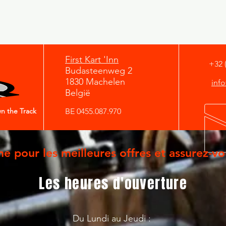
First Kart 'Inn
+32 
Budasteenweg 2
1830 Machelen
inf
België
n the Track
BE 0455.087.970
ne pour les meilleures offres et assurez-vo
Les heures d'ouverture
Du Lundi au Jeudi :