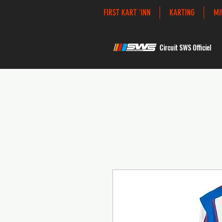
FIRST KART 'INN
KARTING
MI
Circuit SWS Officiel