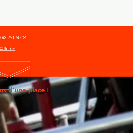
(0)2 251 50 04
o@fki.be
us d'une place !