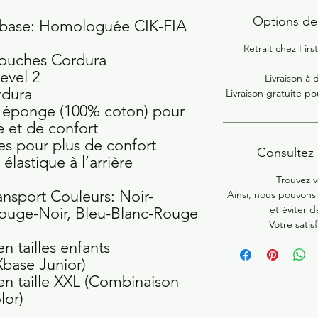
Options de 
Xbase: Homologuée CIK-FIA
Retrait chez Fir
ouches Cordura
evel 2
Livraison à 
rdura
Livraison gratuite p
ssu éponge (100% coton) pour
 et de confort
s pour plus de confort
Consultez l
élastique à l’arrière
Trouvez v
ansport Couleurs: Noir-
Ainsi, nous pouvons 
et éviter d
ouge-Noir, Bleu-Blanc-Rouge
Votre satis
n tailles enfants
Xbase Junior)
en taille XXL (Combinaison
lor)